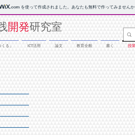
.com
を使って作成されました。あなたも無料で作ってみませんか
践
開発
研究室
つくる」
ICT活用
論文
教育全般
書く
授